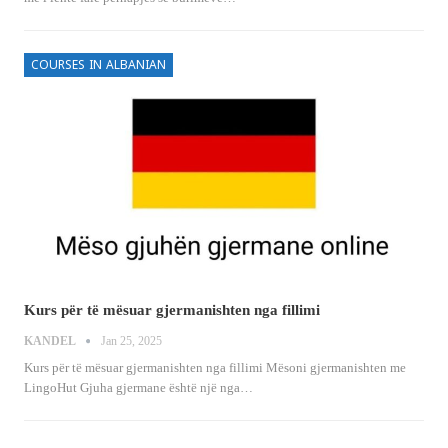
COURSES IN ALBANIAN
Kurs për të mësuar gjermanishten nga fillimi
KANDEL
Jan 25, 2025
Kurs për të mësuar gjermanishten nga fillimi
Mësoni gjermanishten me
LingoHut
Gjuha gjermane është një nga
…