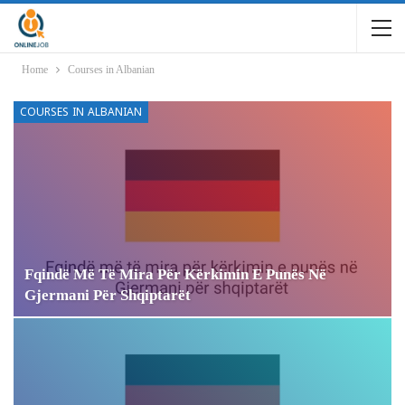
Home
Courses in Albanian
COURSES IN ALBANIAN
Fqindë Më Të Mira Për Kërkimin E Punës Në
Gjermani Për Shqiptarët