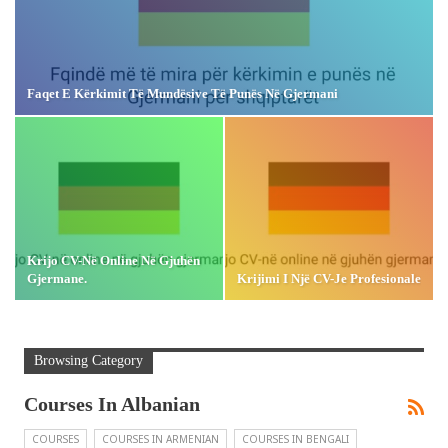
Faqet E Kërkimit Të Mundësive Të Punës Në Gjermani
Krijo CV-Në Online Në Gjuhën
Gjermane.
Krijimi I Një CV-Je Profesionale
Browsing Category
Courses In Albanian
COURSES
COURSES IN ARMENIAN
COURSES IN BENGALI