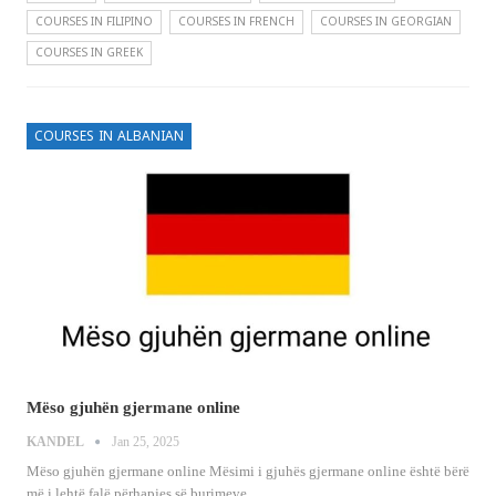
COURSES IN FILIPINO
COURSES IN FRENCH
COURSES IN GEORGIAN
COURSES IN GREEK
COURSES IN ALBANIAN
Mëso gjuhën gjermane online
KANDEL
Jan 25, 2025
Mëso gjuhën gjermane online
Mësimi i gjuhës gjermane online është bërë
më i lehtë falë përhapjes së burimeve
…