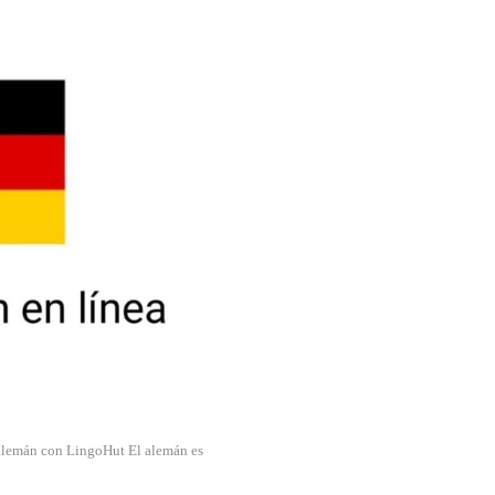
alemán con LingoHut
El alemán es