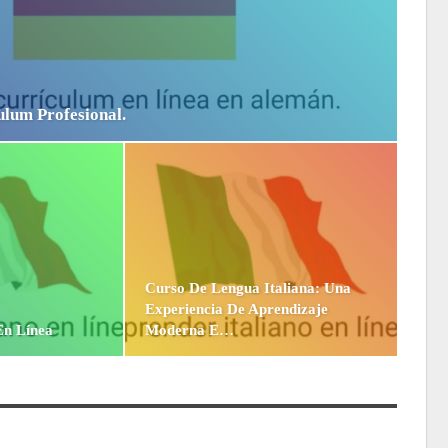
lum Profesional.
Curso De Lengua Italiana: Una
Experiencia De Aprendizaje
En Línea
Moderna E…