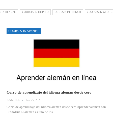
 IN BENGALI
COURSES IN FILIPINO
COURSES IN FRENCH
COURSES IN GEORG
COURSES IN SPANISH
Corso de aprendizaje del idioma alemán desde cero
KANDEL
Jan 25, 2025
Corso de aprendizaje del idioma alemán desde cero
Aprender alemán con
LingoHut
El alemán es uno de los
…