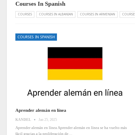
Courses In Spanish
COURSES
COURSES IN ALBANIAN
COURSES IN ARMENIAN
COURSES
COURSES IN SPANISH
Aprender alemán en línea
KANDEL
Jan 25, 2025
Aprender alemán en línea
Aprender alemán en línea se ha vuelto más
fácil gracias a la proliferación de
…