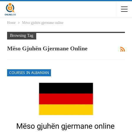
Home
Mëso gjuhën gjermane online
Browsing Tag
Mëso Gjuhën Gjermane Online
COURSES IN ALBANIAN