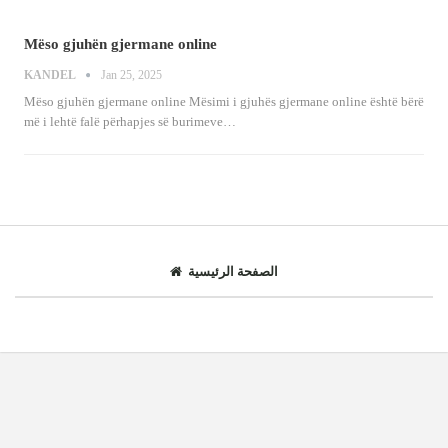
Mëso gjuhën gjermane online
KANDEL
Jan 25, 2025
Mëso gjuhën gjermane online
Mësimi i gjuhës gjermane online është bërë
më i lehtë falë përhapjes së burimeve
…
الصفحة الرئيسية